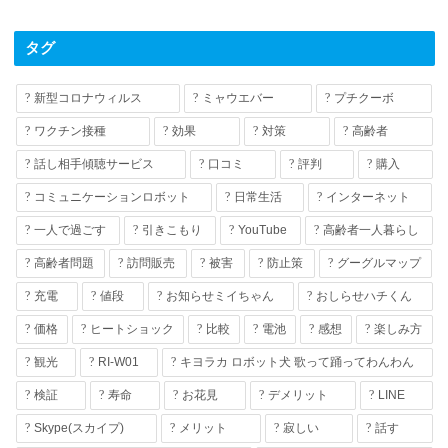
タグ
新型コロナウィルス
ミャウエバー
プチクーボ
ワクチン接種
効果
対策
高齢者
話し相手傾聴サービス
口コミ
評判
購入
コミュニケーションロボット
日常生活
インターネット
一人で過ごす
引きこもり
YouTube
高齢者一人暮らし
高齢者問題
訪問販売
被害
防止策
グーグルマップ
充電
値段
お知らせミイちゃん
おしらせハチくん
価格
ヒートショック
比較
電池
感想
楽しみ方
観光
RI-W01
キヨラカ ロボット犬 歌って踊ってわんわん
検証
寿命
お花見
デメリット
LINE
Skype(スカイプ)
メリット
寂しい
話す