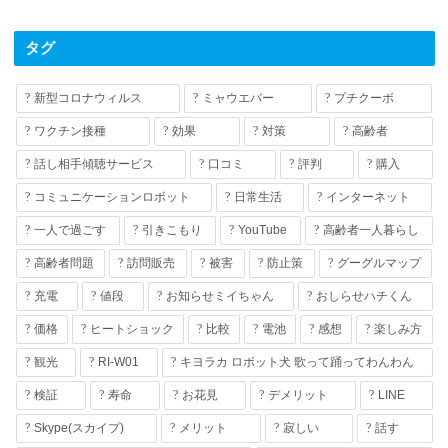
タグ
新型コロナウィルス
ミャウエバー
プチクーボ
ワクチン接種
効果
対策
高齢者
話し相手傾聴サービス
口コミ
評判
購入
コミュニケーションロボット
日常生活
インターネット
一人で過ごす
引きこもり
YouTube
高齢者一人暮らし
高齢者問題
訪問販売
被害
防止策
グーグルマップ
充電
値段
お知らせミイちゃん
おしらせハチくん
価格
ヒートショック
比較
電池
感想
楽しみ方
観光
RI-W01
キヨラカ ロボット犬 歌って踊ってわんわん
検証
寿命
お花見
デメリット
LINE
Skype(スカイプ)
メリット
寂しい
話す