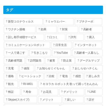
タグ
新型コロナウィルス
ミャウエバー
プチクーボ
ワクチン接種
効果
対策
高齢者
話し相手傾聴サービス
口コミ
評判
購入
コミュニケーションロボット
日常生活
インターネット
一人で過ごす
引きこもり
YouTube
高齢者一人暮らし
高齢者問題
訪問販売
被害
防止策
グーグルマップ
充電
値段
お知らせミイちゃん
おしらせハチくん
価格
ヒートショック
比較
電池
感想
楽しみ方
観光
RI-W01
キヨラカ ロボット犬 歌って踊ってわんわん
検証
寿命
お花見
デメリット
LINE
Skype(スカイプ)
メリット
寂しい
話す