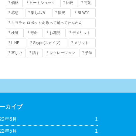
価格
ヒートショック
比較
電池
感想
楽しみ方
観光
RI-W01
キヨラカ ロボット犬 歌って踊ってわんわん
検証
寿命
お花見
デメリット
LINE
Skype(スカイプ)
メリット
寂しい
話す
レクレーション
予防
ーカイブ
022年6月
1
022年5月
1