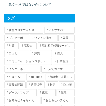
急ぐべきではない件について
タグ
新型コロナウィルス
ミャウエバー
プチクーボ
ワクチン接種
効果
対策
高齢者
話し相手傾聴サービス
口コミ
評判
購入
コミュニケーションロボット
日常生活
インターネット
一人で過ごす
引きこもり
YouTube
高齢者一人暮らし
高齢者問題
訪問販売
被害
防止策
グーグルマップ
充電
値段
お知らせミイちゃん
おしらせハチくん