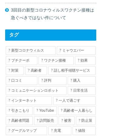
3回目の新型コロナウィルスワクチン接種は
急ぐべきではない件について
タグ
新型コロナウィルス
ミャウエバー
プチクーボ
ワクチン接種
効果
対策
高齢者
話し相手傾聴サービス
口コミ
評判
購入
コミュニケーションロボット
日常生活
インターネット
一人で過ごす
引きこもり
YouTube
高齢者一人暮らし
高齢者問題
訪問販売
被害
防止策
グーグルマップ
充電
値段