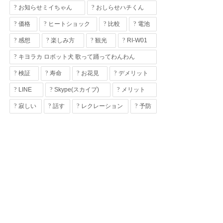
お知らせミイちゃん
おしらせハチくん
価格
ヒートショック
比較
電池
感想
楽しみ方
観光
RI-W01
キヨラカ ロボット犬 歌って踊ってわんわん
検証
寿命
お花見
デメリット
LINE
Skype(スカイプ)
メリット
寂しい
話す
レクレーション
予防