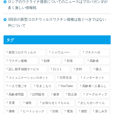
ロシアのウクライナ侵攻についてのニュースはプロパガンダが
多く激しい情報戦
3回目の新型コロナウィルスワクチン接種は急ぐべきではない
件について
タグ
新型コロナウィルス
ミャウエバー
プチクーボ
ワクチン接種
効果
対策
高齢者
話し相手傾聴サービス
口コミ
評判
購入
コミュニケーションロボット
日常生活
インターネット
一人で過ごす
引きこもり
YouTube
高齢者一人暮らし
高齢者問題
訪問販売
被害
防止策
グーグルマップ
充電
値段
お知らせミイちゃん
おしらせハチくん
価格
ヒートショック
比較
電池
感想
楽しみ方