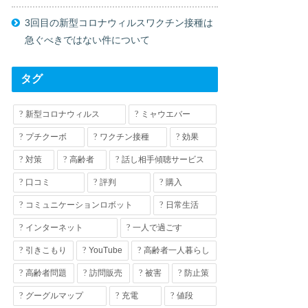
3回目の新型コロナウィルスワクチン接種は
急ぐべきではない件について
タグ
新型コロナウィルス
ミャウエバー
プチクーボ
ワクチン接種
効果
対策
高齢者
話し相手傾聴サービス
口コミ
評判
購入
コミュニケーションロボット
日常生活
インターネット
一人で過ごす
引きこもり
YouTube
高齢者一人暮らし
高齢者問題
訪問販売
被害
防止策
グーグルマップ
充電
値段