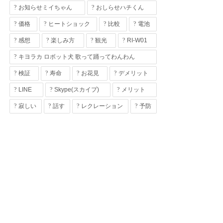
お知らせミイちゃん
おしらせハチくん
価格
ヒートショック
比較
電池
感想
楽しみ方
観光
RI-W01
キヨラカ ロボット犬 歌って踊ってわんわん
検証
寿命
お花見
デメリット
LINE
Skype(スカイプ)
メリット
寂しい
話す
レクレーション
予防